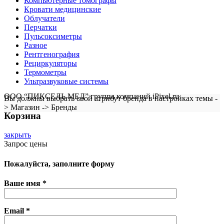
Компьютерные томографы
Кровати медицинские
Облучатели
Перчатки
Пульсоксиметры
Разное
Рентгенография
Рециркуляторы
Термометры
Ультразвуковые системы
ООО “ПИКСЕЛЬ МЕД” группа компаний iPixel.ru
Вы должны выбрать свой атрибут бренда в настройках темы -
> Магазин -> Бренды
Корзина
закрыть
Запрос цены
Пожалуйста, заполните форму
Ваше имя *
Email *