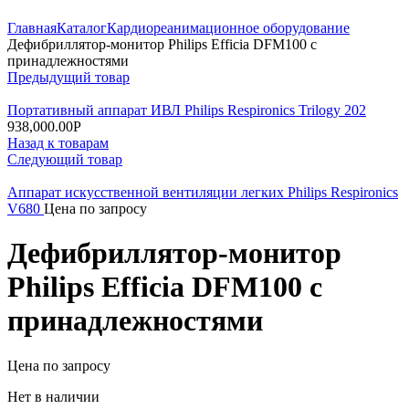
Увеличить
Главная
Каталог
Кардиореанимационное оборудование
Дефибриллятор-монитор Philips Efficia DFM100 с
принадлежностями
Предыдущий товар
Портативный аппарат ИВЛ Philips Respironics Trilogy 202
938,000.00
Р
Назад к товарам
Следующий товар
Аппарат искусственной вентиляции легких Philips Respironics
V680
Цена по запросу
Дефибриллятор-монитор
Philips Efficia DFM100 с
принадлежностями
Цена по запросу
Нет в наличии