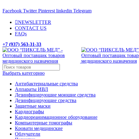
ADD ANYTHING HERE OR JUST REMOVE IT…
Facebook
Twitter
Pinterest
linkedin
Telegram
NEWSLETTER
CONTACT US
FAQs
+7 (937) 563-31-33
Выбрать категорию
Антибактериальные средства
Аппараты ИВЛ
Дезинфицирующие моющие средства
Дезинфицирующие средства
Защитные маски
Кардиографы
Кардиореанимационное оборудование
Компьютерные томографы
Кровати медицинские
Облучатели