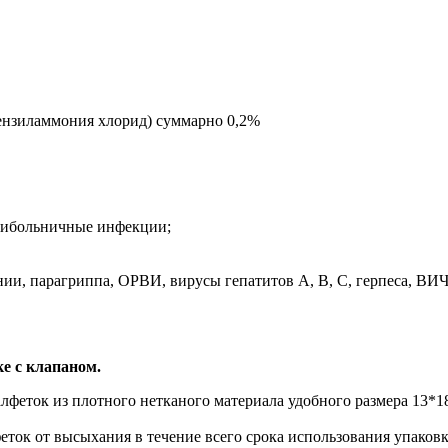
нзиламмония хлорид) суммарно 0,2%
утрибольничные инфекции;
и, парагриппа, ОРВИ, вирусы гепатитов А, В, С, герпеса, ВИ
 с клапаном.
феток из плотного нетканого материала удобного размера 13*1
.
ток от высыхания в течение всего срока использования упаковк