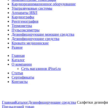
Кардиореанимационное оборудование
Ультразвуковые системы
Аппараты ИВЛ
Кардиографы
Рентгенография
Термометры
Пульсоксиметры
Дезинфицирующие моющие средства
Дезинфицирующие средства
Кровати медицинские
Разное
Главная
Каталог
О компании
Сеть магазинов iPixel.ru
Статьи
Сертификаты
Контакты
Увеличить
Главная
Каталог
Дезинфицирующие средства
Салфетки дезинф
Предыдущий товар