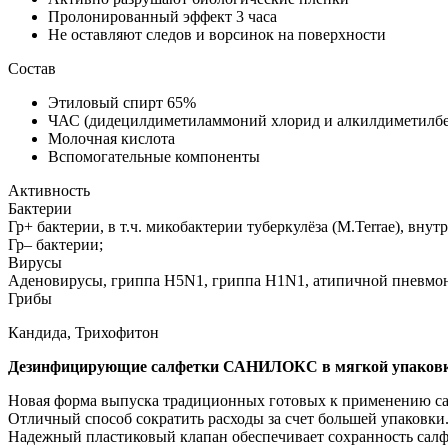
Пролонированный эффект 3 часа
Не оставляют следов и ворсинок на поверхности
Состав
Этиловый спирт 65%
ЧАС (дидецилдиметиламмоний хлорид и алкилдиметилбе
Молочная кислота
Вспомогательные компоненты
Активность
Бактерии
Гр+ бактерии, в т.ч. микобактерии туберкулёза (М.Terrae), вн
Гр– бактерии;
Вирусы
Аденовирусы, гриппа H5N1, гриппа H1N1, атипичной пневмони
Грибы
Кандида, Трихофитон
Дезинфицирующие салфетки САНИЛОКС в мягкой упаковке
Новая форма выпуска традиционных готовых к применению сал
Отличный способ сократить расходы за счет большей упаковки
Надежный пластиковый клапан обеспечивает сохранность салфе