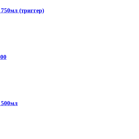
50мл (триггер)
00
 500мл