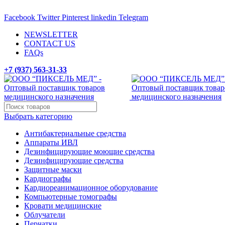
ADD ANYTHING HERE OR JUST REMOVE IT…
Facebook
Twitter
Pinterest
linkedin
Telegram
NEWSLETTER
CONTACT US
FAQs
+7 (937) 563-31-33
Выбрать категорию
Антибактериальные средства
Аппараты ИВЛ
Дезинфицирующие моющие средства
Дезинфицирующие средства
Защитные маски
Кардиографы
Кардиореанимационное оборудование
Компьютерные томографы
Кровати медицинские
Облучатели
Перчатки