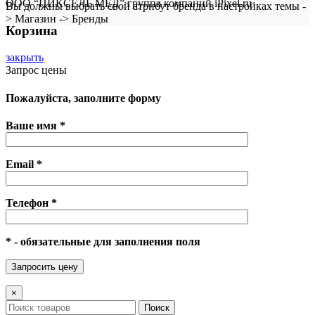
ООО “ПИКСЕЛЬ МЕД” группа компаний iPixel.ru
Вы должны выбрать свой атрибут бренда в настройках темы -
> Магазин -> Бренды
Корзина
закрыть
Запрос цены
Пожалуйста, заполните форму
Ваше имя *
Email *
Телефон *
* - обязательные для заполнения поля
×
Поиск